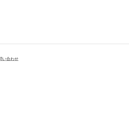
問い合わせ