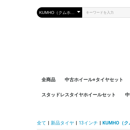
全商品
中古ホイール+タイヤセット
スタッドレスタイヤホイールセット
22インチ以上
21インチ
20インチ
19インチ
18インチ
17インチ
16インチ
15インチ
14インチ
13インチ
12インチ以下
中
全て
|
新品タイヤ
|
13インチ
|
KUMHO（