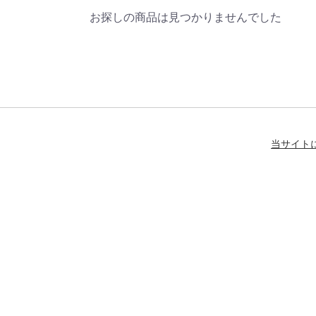
お探しの商品は見つかりませんでした
当サイト