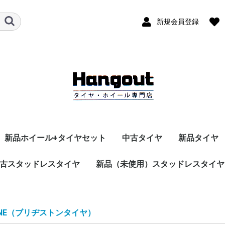
新規会員登録
新品ホイール+タイヤセット
中古タイヤ
新品タイヤ
古スタッドレスタイヤ
22インチ以上
21インチ
20インチ
19インチ
18インチ
17インチ
16インチ
15インチ
14インチ
13インチ
12インチ以下
新品（未使用）スタッドレスタイヤ
22インチ以上
21インチ
20インチ
19インチ
18インチ
17インチ
16インチ
15インチ
14インチ
13インチ
12インチ以下
21インチ以
20インチ
19インチ
18インチ
17インチ
16インチ
15インチ
14インチ
13インチ
12インチ以
VITOUR
KUMHO
BFGoodrich
TOYO TIRE
YOKOHAMA
MICHELIN
BRIDGESTO
その他
TONE（ブリヂストンタイヤ）