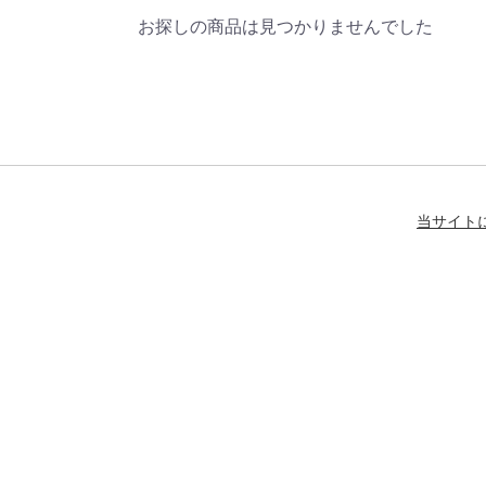
お探しの商品は見つかりませんでした
当サイト