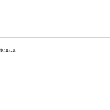
問い合わせ