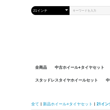
全商品
中古ホイール+タイヤセット
スタッドレスタイヤホイールセット
22インチ以上
21インチ
20インチ
19インチ
18インチ
17インチ
16インチ
15インチ
14インチ
13インチ
12インチ以下
中
全て
|
新品ホイール+タイヤセット
|
21イン