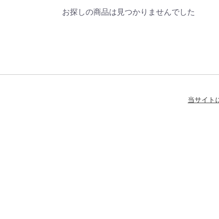
お探しの商品は見つかりませんでした
当サイト