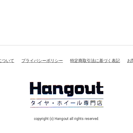
について
プライバシーポリシー
特定商取引法に基づく表記
お
copyright (c) Hangout all rights reserved.